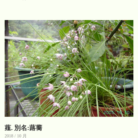
薤. 別名:蕗蕎
2018 / 10 月